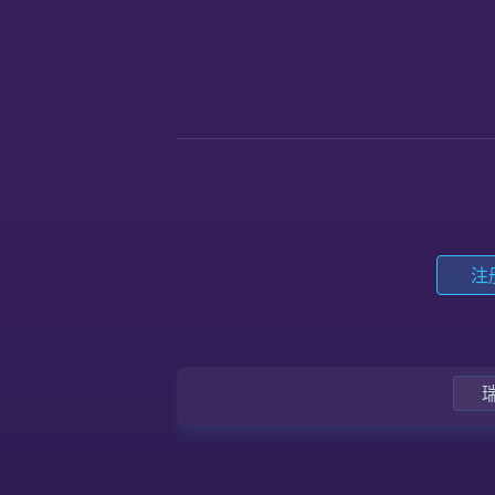
跳转到内容
金海岸注册登录地址
首页
公司信息
公司动态
项目开发
联系方式
人才招聘