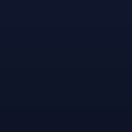
打造一个可信赖的创意服务生态圈