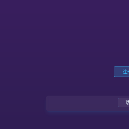
跳转到内容
盛煌官方注册认证中心
首页
公司信息
公司动态
项目开发
联系方式
人才招聘