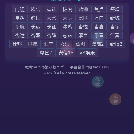
首页
公司信息
公司动态
项目开发
联系方式
人才招聘