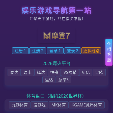
跳转到内容
摩登会员注册系统入口
首页
公司信息
公司动态
项目开发
联系方式
人才招聘