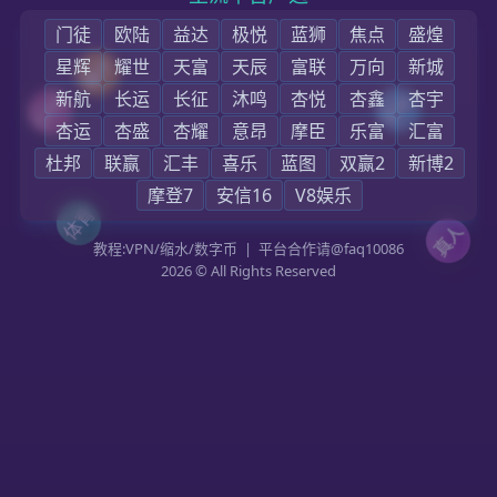
首页
公司信息
公司动态
项目开发
联系方式
人才招聘