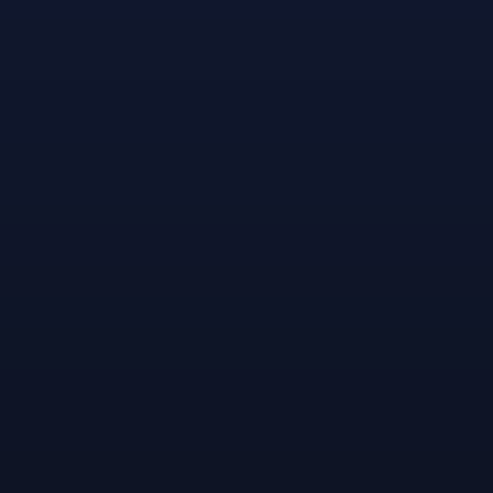
端app线上，受到广大用户的大力支持。