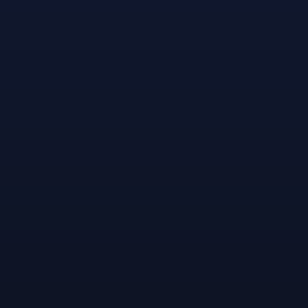
务。集团信誉与资金有保障，作为一个值得信赖和可靠的登录客户
解答及咨询。