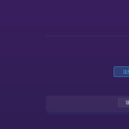
跳转到内容
摩登2注册登录地址
首页
公司信息
公司动态
项目开发
联系方式
人才招聘